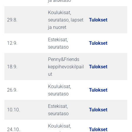
ja aluetaso
Koulukisat,
29.8.
seurataso, lapset
Tulokset
ja nuoret
Estekisat,
12.9.
Tulokset
seurataso
Penny&Friends
18.9.
keppihevoskilpail
Tulokset
ut
Koulukisat,
26.9.
Tulokset
seurataso
Estekisat,
10.10.
Tulokset
seurataso
Koulukisat,
24.10.
Tulokset