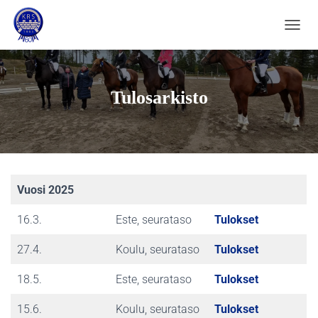
NAVIG
Tulosarkisto
Vuosi 2025
16.3.
Este, seurataso
Tulokset
27.4.
Koulu, seurataso
Tulokset
18.5.
Este, seurataso
Tulokset
15.6.
Koulu, seurataso
Tulokset