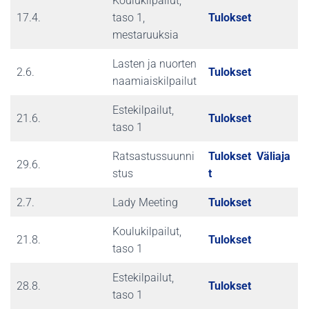
Koulukilpailut,
17.4.
taso 1,
Tulokset
mestaruuksia
Lasten ja nuorten
2.6.
Tulokset
naamiaiskilpailut
Estekilpailut,
21.6.
Tulokset
taso 1
Ratsastussuunni
Tulokset
Väliaja
29.6.
stus
t
2.7.
Lady Meeting
Tulokset
Koulukilpailut,
21.8.
Tulokset
taso 1
Estekilpailut,
28.8.
Tulokset
taso 1