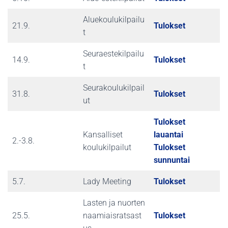
Aluekoulukilpailu
21.9.
Tulokset
t
Seuraestekilpailu
14.9.
Tulokset
t
Seurakoulukilpail
31.8.
Tulokset
ut
Tulokset
Kansalliset
lauantai
2.-3.8.
koulukilpailut
Tulokset
sunnuntai
5.7.
Lady Meeting
Tulokset
Lasten ja nuorten
25.5.
naamiaisratsast
Tulokset