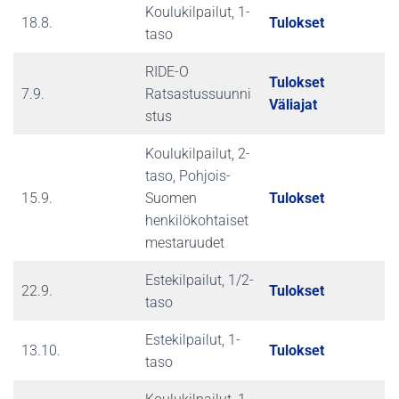
Koulukilpailut, 1-
18.8.
Tulokset
taso
RIDE-O
Tulokset
7.9.
Ratsastussuunni
Väliajat
stus
Koulukilpailut, 2-
taso, Pohjois-
15.9.
Suomen
Tulokset
henkilökohtaiset
mestaruudet
Estekilpailut, 1/2-
22.9.
Tulokset
taso
Estekilpailut, 1-
13.10.
Tulokset
taso