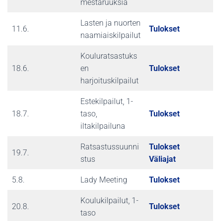
mestaruuksia
Lasten ja nuorten
11.6.
Tulokset
naamiaiskilpailut
Kouluratsastuks
18.6.
en
Tulokset
harjoituskilpailut
Estekilpailut, 1-
18.7.
taso,
Tulokset
iltakilpailuna
Ratsastussuunni
Tulokset
19.7.
stus
Väliajat
5.8.
Lady Meeting
Tulokset
Koulukilpailut, 1-
20.8.
Tulokset
taso