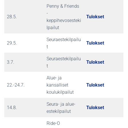
Penny & Friends
-
28.5.
Tulokset
keppihevosesteki
lpailut
Seuraestekilpailu
29.5.
Tulokset
t
Seuraestekilpailu
3.7.
Tulokset
t
Alue- ja
22.-24.7.
kansalliset
Tulokset
koulukilpailut
Seura- ja alue-
14.8.
Tulokset
estekilpailut
Ride-O