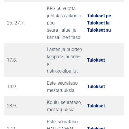
KRS 60 vuotta
juhlakisaviikonlo
Tulokset pe
25.-27.7.
ppu,
Tulokset la
seura-, alue- ja
Tulokset su
kansallinen taso
Lasten ja nuorten
keppari-, puomi-
17.8.
Tulokset
ja
ristikkokilpailut
Este, seurataso,
14.9.
Tulokset
mestaruuksia
Koulu, seurataso,
28.9.
Tulokset
mestaruuksia
Este, seurataso
2.11.
HALLOWEEN-
Tulokset