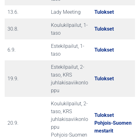
13.6.
Lady Meeting
Tulokset
Koulukilpailut, 1-
30.8.
Tulokset
taso
Estekilpailut, 1-
6.9.
Tulokset
taso
Estekilpailut, 2-
taso, KRS
19.9.
Tulokset
juhlakisaviikonlo
ppu
Koulukilpailut, 2-
taso, KRS
Tulokset
juhlakisaviikonlo
20.9.
Pohjois-Suomen
ppu
mestarit
Pohjois-Suomen