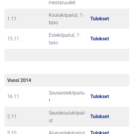
mestaruudet
Koulukilpailut, 1-
1.11.
Tulokset
taso
Estekilpailut, 1-
15.11.
Tulokset
taso
Vuosi 2014
Seuraestekilpailu
16.11.
Tulokset
t
Seurakoulukilpail
2.11.
Tulokset
ut
5.10.
Alue-estekilpailut
Tulokset