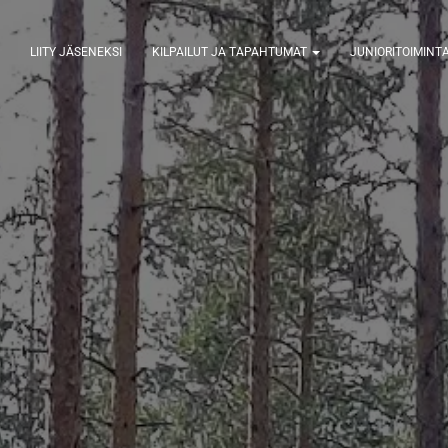
LIITY JÄSENEKSI
KILPAILUT JA TAPAHTUMAT
JUNIORITOIMINT