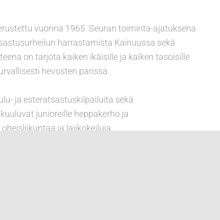
rustettu vuonna 1965. Seuran toiminta-ajatuksena
atsastusurheilun harrastamista Kainuussa sekä
eena on tarjota kaiken ikäisille ja kaiken tasoisille
urvallisesti hevosten parissa.
lu- ja esteratsastuskilpailuita sekä
uuluvat junioreille heppakerho ja
heisliikuntaa ja lajikokeiluja.
ä lasten ja nuorten että aikuisten Tähtiseura-