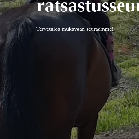
ratsastusseu
Tervetuloa mukavaan seuraamme!