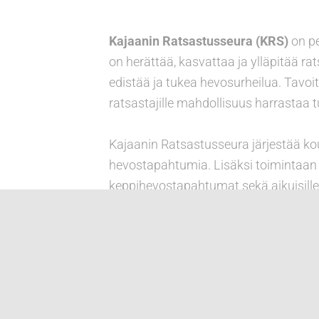
Kajaanin Ratsastusseura (KRS)
on pe
on herättää, kasvattaa ja ylläpitää r
edistää ja tukea hevosurheilua. Tavoitt
ratsastajille mahdollisuus harrastaa t
Kajaanin Ratsastusseura järjestää kou
hevostapahtumia. Lisäksi toimintaan k
keppihevostapahtumat sekä aikuisille o
Kajaanin Ratsastusseura on saanut sek
laatumerkin.