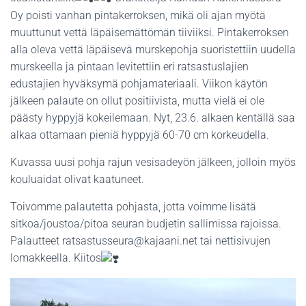
Oy poisti vanhan pintakerroksen, mikä oli ajan myötä
muuttunut vettä läpäisemättömän tiiviiksi. Pintakerroksen
alla oleva vettä läpäisevä murskepohja suoristettiin uudella
murskeella ja pintaan levitettiin eri ratsastuslajien
edustajien hyväksymä pohjamateriaali. Viikon käytön
jälkeen palaute on ollut positiivista, mutta vielä ei ole
päästy hyppyjä kokeilemaan. Nyt, 23.6. alkaen kentällä saa
alkaa ottamaan pieniä hyppyjä 60-70 cm korkeudella.
Kuvassa uusi pohja rajun vesisadeyön jälkeen, jolloin myös
kouluaidat olivat kaatuneet.
Toivomme palautetta pohjasta, jotta voimme lisätä
sitkoa/joustoa/pitoa seuran budjetin sallimissa rajoissa.
Palautteet ratsastusseura@kajaani.net tai nettisivujen
lomakkeella. Kiitos