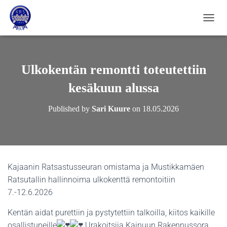
NAVIG
Ulkokentän remontti toteutettiin
kesäkuun alussa
Published by
Sari Kuure
on
18.05.2026
Kajaanin Ratsastusseuran omistama ja Mustikkamäen
Ratsutallin hallinnoima ulkokenttä remontoitiin
7.-12.6.2026
Kentän aidat purettiin ja pystytettiin talkoilla, kiitos kaikille
osallistuneille
Urakoitsija Kainuun Rakennussora