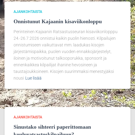
AJANKOHTAISTA
Onnistunut Kajaanin kisaviikonloppu
Perinteinen Kajaanin Ratsastusseuran kisaviikonlopppu
24.-26.7.2026 onnistui kaikin puolin hienosti. Kilpailujen
onnistumiseen vaikuttavat mm. laadukas kisojen
järjestämispaikka, puolen vuoden ennakkojärjestelyt,
iloinen ja motivoitunut talkooporukka, sponsorit ja
ennenkaikkea kilpailijat ihanine hevosineen ja
taustajoukkoineen. Kisojen suurimmaksi menestyjäksi
nousi
Lue lisää
AJANKOHTAISTA
Sinustako sihteeri paperittomaan
kouluratsastuskilpailuun?