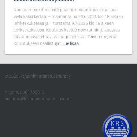
Koulutamme sihteereitä paperittomaan koulukilpailuun
vielä kaksi kertaa: – maanantaina 29.6.2026 klo 18 alkaen
leirikeskuksessa ja – torstaina 9.7.2026 klo 18 alkaen
leirikeskuksessa. Koulutus kestää noin tunnin ja koostuu
käytännössä tehtävistä harjoituksista. Toivomme, että
koulutukseen osallistujat
Lue lisää
© 2026 Kajaanin ratsastusseura ry
Y-tunnus 0617808−8
tiedotus@kajaaninratsastusseura.fi