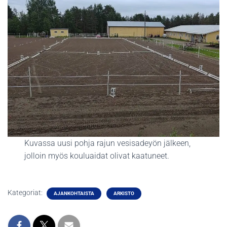
Kuvassa uusi pohja rajun vesisadeyön jälkeen,
jolloin myös kouluaidat olivat kaatuneet.
Kategoriat:
AJANKOHTAISTA
ARKISTO