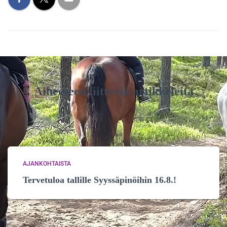
Aiheeseen liittyviä artikkeleita
AJANKOHTAISTA
Tervetuloa tallille Syyssäpinöihin 16.8.!