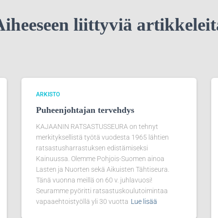
iheeseen liittyviä artikkelei
ARKISTO
Puheenjohtajan tervehdys
KAJAANIN RATSASTUSSEURA on tehnyt
merkityksellistä työtä vuodesta 1965 lähtien
ratsastusharrastuksen edistämiseksi
Kainuussa. Olemme Pohjois-Suomen ainoa
Lasten ja Nuorten sekä Aikuisten Tähtiseura.
Tänä vuonna meillä on 60 v. juhlavuosi!
Seuramme pyöritti ratsastuskoulutoimintaa
vapaaehtoistyöllä yli 30 vuotta
Lue lisää