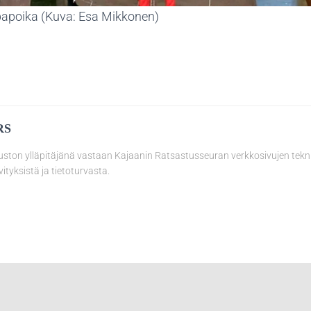
ppapoika (Kuva: Esa Mikkonen)
RS
uston ylläpitäjänä vastaan Kajaanin Ratsastusseuran verkkosivujen tekn
vityksistä ja tietoturvasta.