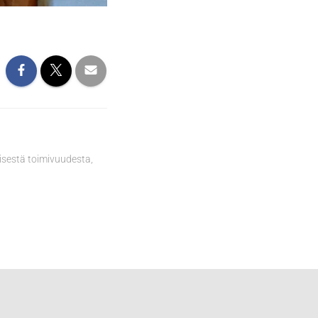
isestä toimivuudesta,