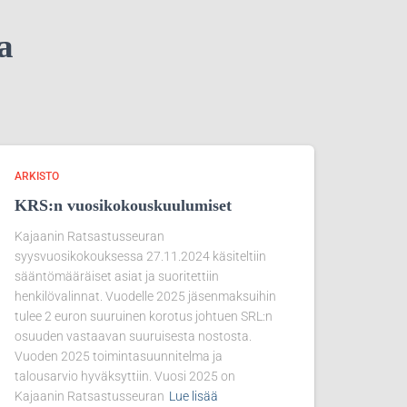
ta
ARKISTO
KRS:n vuosikokouskuulumiset
Kajaanin Ratsastusseuran
syysvuosikokouksessa 27.11.2024 käsiteltiin
sääntömääräiset asiat ja suoritettiin
henkilövalinnat. Vuodelle 2025 jäsenmaksuihin
tulee 2 euron suuruinen korotus johtuen SRL:n
osuuden vastaavan suuruisesta nostosta.
Vuoden 2025 toimintasuunnitelma ja
talousarvio hyväksyttiin. Vuosi 2025 on
Kajaanin Ratsastusseuran
Lue lisää