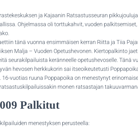
astekeskuksen ja Kajaanin Ratsastusseuran pikkujouluja v
lissa. Ohjelmassa oli torttukahvit, vuoden palkitsemiset,
jako.
ettiin tänä vuonna ensimmäisen kerran Riitta ja Tiia Paja
piksen Malja – Vuoden Opetushevonen. Kiertopalkinto jaet
eitä seurakilpailuista keränneelle opetushevoselle. Tänä
ittyvän hevosen herkkukorin sai itseoikeutetusti Poppapoi
y. 16-vuotias ruuna Poppapoika on menestynyt erinomais
teratsastuskilpailuissakin monen ratsastajan takuuvarman
009 Palkitut
ekilpailuiden menestyksen perusteella: