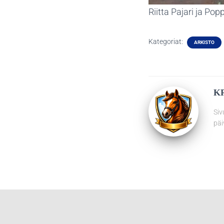
Riitta Pajari ja Po
Kategoriat:
ARKISTO
K
Siv
päi