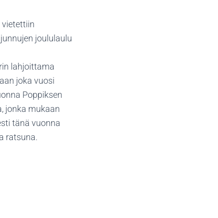
ietettiin
 junnujen joululaulu
rin lahjoittama
aan joka vuosi
 vuonna Poppiksen
ka, jonka mukaan
esti tänä vuonna
a ratsuna.