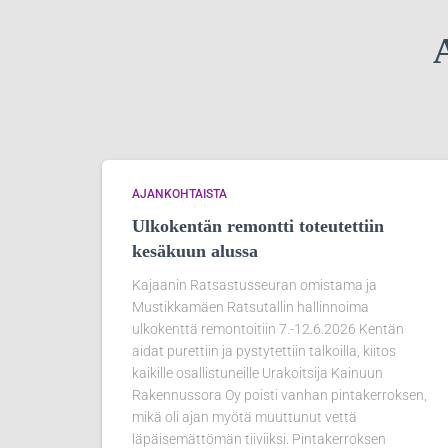
A
AJANKOHTAISTA
Ulkokentän remontti toteutettiin
kesäkuun alussa
Kajaanin Ratsastusseuran omistama ja
Mustikkamäen Ratsutallin hallinnoima
ulkokenttä remontoitiin 7.-12.6.2026 Kentän
aidat purettiin ja pystytettiin talkoilla, kiitos
kaikille osallistuneille Urakoitsija Kainuun
Rakennussora Oy poisti vanhan pintakerroksen,
mikä oli ajan myötä muuttunut vettä
läpäisemättömän tiiviiksi. Pintakerroksen