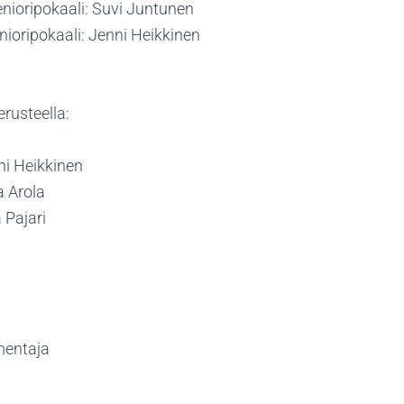
nioripokaali: Suvi Juntunen
ioripokaali: Jenni Heikkinen
erusteella:
ni Heikkinen
a Arola
a Pajari
mentaja