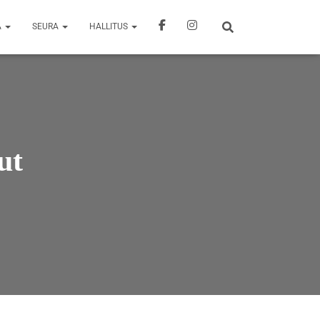
A
SEURA
HALLITUS
ut