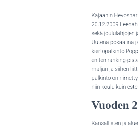
Kajaanin Hevosharr
20.12.2009 Leenahal
sekä joululahjojen 
Uutena pokaalina ja
kiertopalkinto Pop
eniten ranking-pist
maljan ja siihen li
palkinto on nimett
niin koulu kuin es
Vuoden 2
Kansallisten ja alu