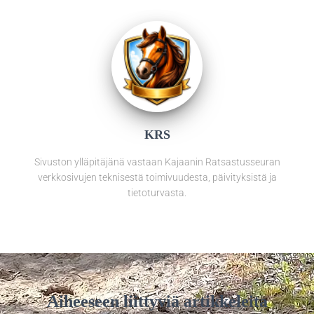
KRS
Sivuston ylläpitäjänä vastaan Kajaanin Ratsastusseuran
verkkosivujen teknisestä toimivuudesta, päivityksistä ja
tietoturvasta.
Aiheeseen liittyviä artikkeleita