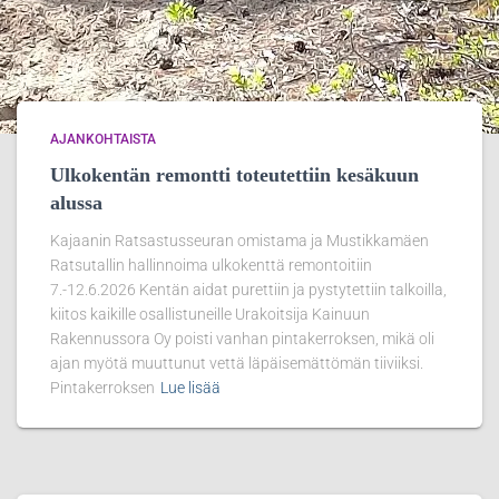
AJANKOHTAISTA
Ulkokentän remontti toteutettiin kesäkuun
alussa
Kajaanin Ratsastusseuran omistama ja Mustikkamäen
Ratsutallin hallinnoima ulkokenttä remontoitiin
7.-12.6.2026 Kentän aidat purettiin ja pystytettiin talkoilla,
kiitos kaikille osallistuneille Urakoitsija Kainuun
Rakennussora Oy poisti vanhan pintakerroksen, mikä oli
ajan myötä muuttunut vettä läpäisemättömän tiiviiksi.
Pintakerroksen
Lue lisää