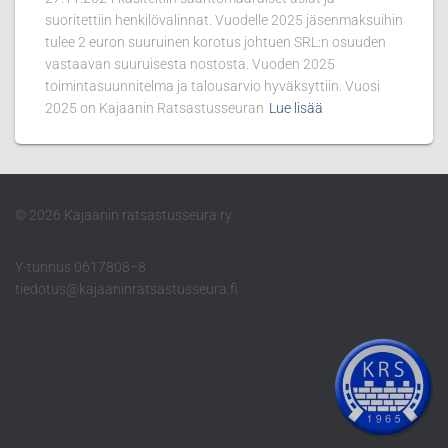
suoritettiin henkilövalinnat. Vuodelle 2025 jäsenmaksuihin
tulee 2 euron suuruinen korotus johtuen SRL:n osuuden
vastaavan suuruisesta nostosta. Vuoden 2025
toimintasuunnitelma ja talousarvio hyväksyttiin. Vuosi
2025 on Kajaanin Ratsastusseuran
Lue lisää
© 2026 Kajaanin ratsastusseura ry
Y-tunnus 0617808−8
tiedotus@kajaaninratsastusseura.fi