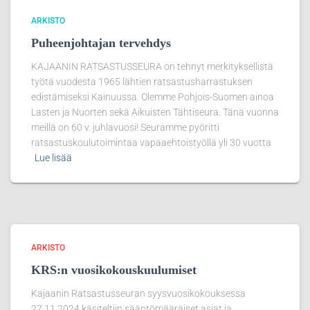
ARKISTO
Puheenjohtajan tervehdys
KAJAANIN RATSASTUSSEURA on tehnyt merkityksellistä
työtä vuodesta 1965 lähtien ratsastusharrastuksen
edistämiseksi Kainuussa. Olemme Pohjois-Suomen ainoa
Lasten ja Nuorten sekä Aikuisten Tähtiseura. Tänä vuonna
meillä on 60 v. juhlavuosi! Seuramme pyöritti
ratsastuskoulutoimintaa vapaaehtoistyöllä yli 30 vuotta
Lue lisää
ARKISTO
KRS:n vuosikokouskuulumiset
Kajaanin Ratsastusseuran syysvuosikokouksessa
27.11.2024 käsiteltiin sääntömääräiset asiat ja