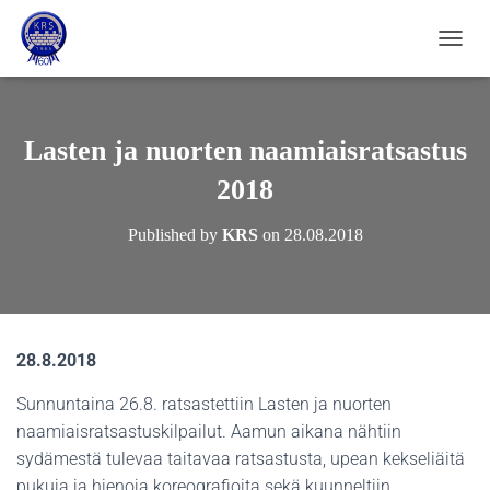
NAVIG
Lasten ja nuorten naamiaisratsastus
2018
Published by
KRS
on
28.08.2018
28.8.2018
Sunnuntaina 26.8. ratsastettiin Lasten ja nuorten
naamiaisratsastuskilpailut. Aamun aikana nähtiin
sydämestä tulevaa taitavaa ratsastusta, upean kekseliäitä
pukuja ja hienoja koreografioita sekä kuunneltiin