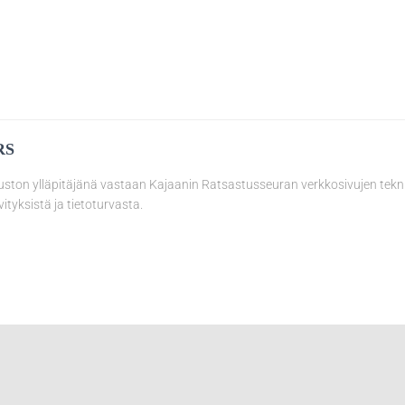
RS
uston ylläpitäjänä vastaan Kajaanin Ratsastusseuran verkkosivujen tekn
vityksistä ja tietoturvasta.