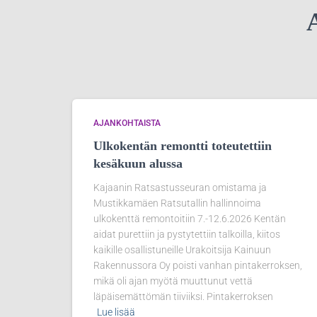
A
AJANKOHTAISTA
Ulkokentän remontti toteutettiin
kesäkuun alussa
Kajaanin Ratsastusseuran omistama ja
Mustikkamäen Ratsutallin hallinnoima
ulkokenttä remontoitiin 7.-12.6.2026 Kentän
aidat purettiin ja pystytettiin talkoilla, kiitos
kaikille osallistuneille Urakoitsija Kainuun
Rakennussora Oy poisti vanhan pintakerroksen,
mikä oli ajan myötä muuttunut vettä
läpäisemättömän tiiviiksi. Pintakerroksen
Lue lisää