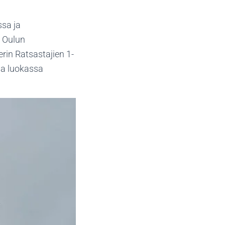
ssa ja
 Oulun
erin Ratsastajien 1-
sa luokassa