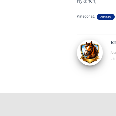
Nykänen).
Kategoriat:
ARKISTO
K
Siv
päi