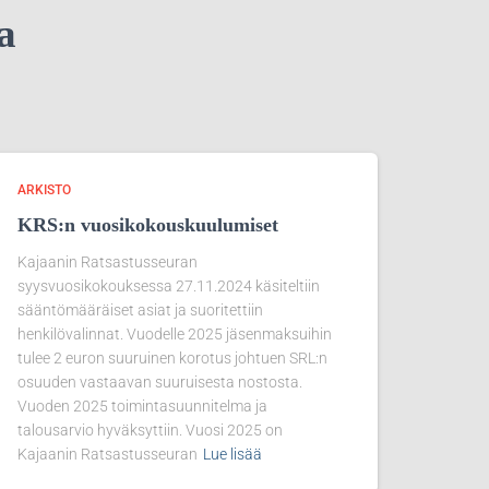
ta
ARKISTO
KRS:n vuosikokouskuulumiset
Kajaanin Ratsastusseuran
syysvuosikokouksessa 27.11.2024 käsiteltiin
sääntömääräiset asiat ja suoritettiin
henkilövalinnat. Vuodelle 2025 jäsenmaksuihin
tulee 2 euron suuruinen korotus johtuen SRL:n
osuuden vastaavan suuruisesta nostosta.
Vuoden 2025 toimintasuunnitelma ja
talousarvio hyväksyttiin. Vuosi 2025 on
Kajaanin Ratsastusseuran
Lue lisää