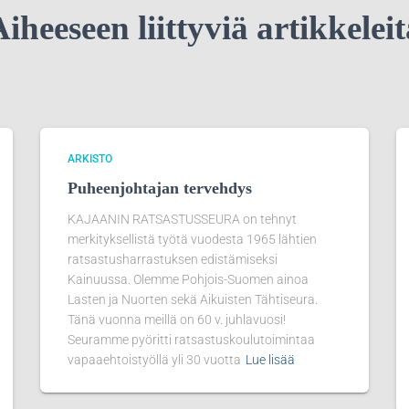
iheeseen liittyviä artikkelei
ARKISTO
Puheenjohtajan tervehdys
KAJAANIN RATSASTUSSEURA on tehnyt
merkityksellistä työtä vuodesta 1965 lähtien
ratsastusharrastuksen edistämiseksi
Kainuussa. Olemme Pohjois-Suomen ainoa
Lasten ja Nuorten sekä Aikuisten Tähtiseura.
Tänä vuonna meillä on 60 v. juhlavuosi!
Seuramme pyöritti ratsastuskoulutoimintaa
vapaaehtoistyöllä yli 30 vuotta
Lue lisää