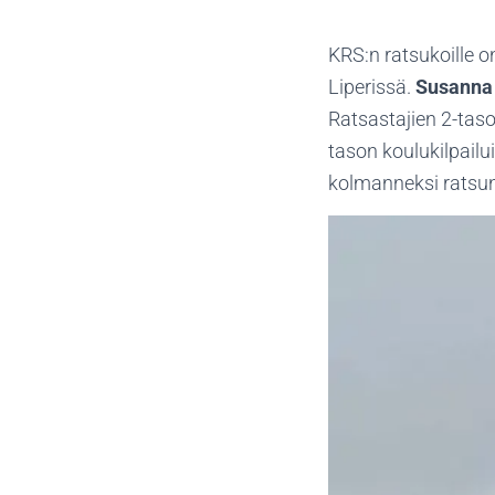
KRS:n ratsukoille o
Liperissä.
Susanna
Ratsastajien 2-taso
tason koulukilpail
kolmanneksi rats