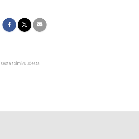
isestä toimivuudesta,