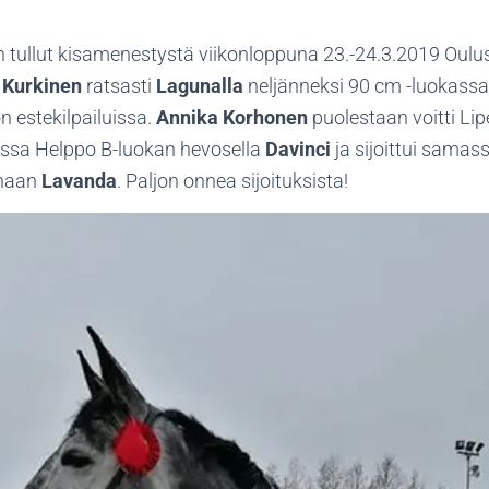
n tullut kisamenestystä viikonloppuna 23.-24.3.2019 Oulu
 Kurkinen
ratsasti
Lagunalla
neljänneksi 90 cm -luokassa
n estekilpailuissa.
Annika Korhonen
puolestaan voitti Lip
uissa Helppo B-luokan hevosella
Davinci
ja sijoittui samas
unaan
Lavanda
. Paljon onnea sijoituksista!