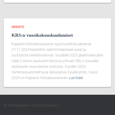
ARKISTO
KRS:n vuosikokouskuulumiset
Kajaanin Ratsastusseuran syysvuosikokouksessa
27.11.2024 käsiteltiin sääntömääräiset asiat ja
suoritettiin henkilövalinnat. Vuodelle 2025 jäsenmaksuihin
tulee 2 euron suuruinen korotus johtuen SRL:n osuuden
vastaavan suuruisesta nostosta. Vuoden 2025
toimintasuunnitelma ja talousarvio hyväksyttiin. Vuosi
2025 on Kajaanin Ratsastusseuran
Lue lisää
© 2026 Kajaanin ratsastusseura ry