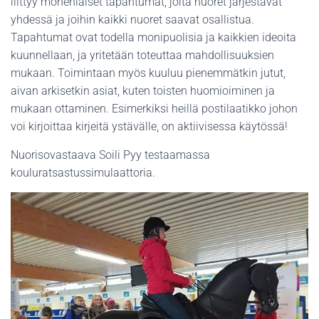
liittyy monenlaiset tapahtumat, joita nuoret järjestävät
yhdessä ja joihin kaikki nuoret saavat osallistua.
Tapahtumat ovat todella monipuolisia ja kaikkien ideoita
kuunnellaan, ja yritetään toteuttaa mahdollisuuksien
mukaan. Toimintaan myös kuuluu pienemmätkin jutut,
aivan arkisetkin asiat, kuten toisten huomioiminen ja
mukaan ottaminen. Esimerkiksi heillä postilaatikko johon
voi kirjoittaa kirjeitä ystävälle, on aktiivisessa käytössä!
Nuorisovastaava Soili Pyy testaamassa
kouluratsastussimulaattoria.