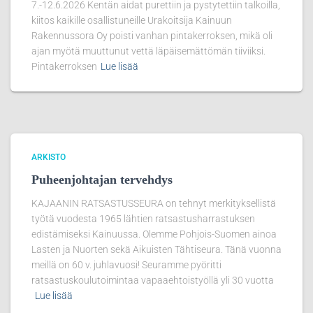
7.-12.6.2026 Kentän aidat purettiin ja pystytettiin talkoilla,
kiitos kaikille osallistuneille Urakoitsija Kainuun
Rakennussora Oy poisti vanhan pintakerroksen, mikä oli
ajan myötä muuttunut vettä läpäisemättömän tiiviiksi.
Pintakerroksen
Lue lisää
ARKISTO
Puheenjohtajan tervehdys
KAJAANIN RATSASTUSSEURA on tehnyt merkityksellistä
työtä vuodesta 1965 lähtien ratsastusharrastuksen
edistämiseksi Kainuussa. Olemme Pohjois-Suomen ainoa
Lasten ja Nuorten sekä Aikuisten Tähtiseura. Tänä vuonna
meillä on 60 v. juhlavuosi! Seuramme pyöritti
ratsastuskoulutoimintaa vapaaehtoistyöllä yli 30 vuotta
Lue lisää