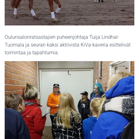
Oulunsalonratsastajien puheenjohtaja Tuija Lindhal-
Tuomala ja seuran kaksi aktiivista KiVa-kaveria esittelivät
toimintaa ja tapahtumia.