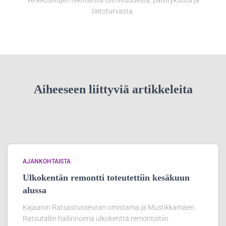
verkkosivujen teknisestä toimivuudesta, päivityksistä ja
tietoturvasta.
Aiheeseen liittyviä artikkeleita
AJANKOHTAISTA
Ulkokentän remontti toteutettiin kesäkuun
alussa
Kajaanin Ratsastusseuran omistama ja Mustikkamäen
Ratsutallin hallinnoima ulkokenttä remontoitiin