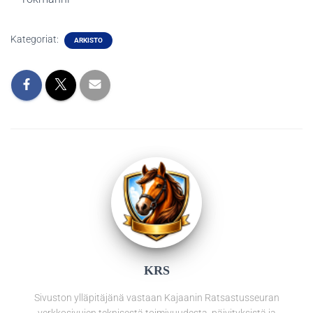
Kategoriat:
ARKISTO
KRS
Sivuston ylläpitäjänä vastaan Kajaanin Ratsastusseuran