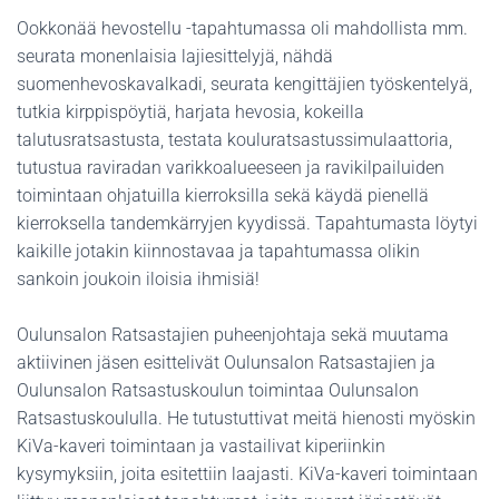
Ookkonää hevostellu -tapahtumassa oli mahdollista mm.
seurata monenlaisia lajiesittelyjä, nähdä
suomenhevoskavalkadi, seurata kengittäjien työskentelyä,
tutkia kirppispöytiä, harjata hevosia, kokeilla
talutusratsastusta, testata kouluratsastussimulaattoria,
tutustua raviradan varikkoalueeseen ja ravikilpailuiden
toimintaan ohjatuilla kierroksilla sekä käydä pienellä
kierroksella tandemkärryjen kyydissä. Tapahtumasta löytyi
kaikille jotakin kiinnostavaa ja tapahtumassa olikin
sankoin joukoin iloisia ihmisiä!
Oulunsalon Ratsastajien puheenjohtaja sekä muutama
aktiivinen jäsen esittelivät Oulunsalon Ratsastajien ja
Oulunsalon Ratsastuskoulun toimintaa Oulunsalon
Ratsastuskoululla. He tutustuttivat meitä hienosti myöskin
KiVa-kaveri toimintaan ja vastailivat kiperiinkin
kysymyksiin, joita esitettiin laajasti. KiVa-kaveri toimintaan