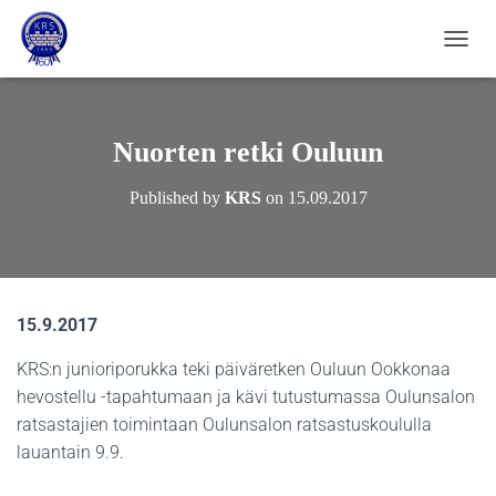
NAVIG
Nuorten retki Ouluun
Published by
KRS
on
15.09.2017
15.9.2017
KRS:n junioriporukka teki päiväretken Ouluun Ookkonaa
hevostellu -tapahtumaan ja kävi tutustumassa Oulunsalon
ratsastajien toimintaan Oulunsalon ratsastuskoululla
lauantain 9.9.