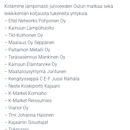
Kiitämme lämpimästi junioreiden Oulun matkaa sekä
leikkikentän korjausta tukeneita yrityksiä:
– Eltel Networks Pohjoinen Oy
– Kainuun Lämpöhuolto
– Tkt-Korhonen Oy
– Maalaus Oy Seppänen
– Paltamon Metalli Oy
– Teräsasennus Mankinen Oy
– Kainuun Eläintarvike Oy
– Maatalousyhtymä Juntunen
– Kengitysseppä C E-F Jussi Räihälä
– Neste Koskiportti Kajaani
– K-Market Komiaho
– K-Market Reissumies
– Vianor Oy
– Tmi Johanna Halonen
– Kajaanin Sisustajat
– Tokmanni