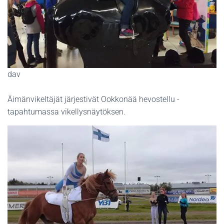
dav
Äimänvikeltäjät järjestivät Ookkonää hevostellu -
tapahtumassa vikellysnäytöksen.