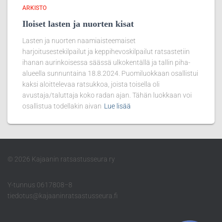
ARKISTO
Iloiset lasten ja nuorten kisat
Lasten ja nuorten naamiaisteemaiset
harjoitusestekilpailut ja keppihevoskilpailut ratsastetiin
ihanan aurinkoisessa säässä ulkokentällä ja tallin piha-
alueella sunnuntaina 18.8.2024. Puomiluokkaan osallistui
kaksi aloittelevaa ratsukkoa, joista toisella oli
avustaja/taluttaja koko radan ajan. Tähän luokkaan voi
osallistua todellakin aivan
Lue lisää
© 2026 Kajaanin ratsastusseura ry
Y-tunnus 0617808−8
tiedotus@kajaaninratsastusseura.fi