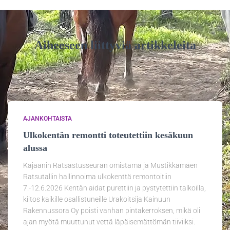
Aiheeseen liittyviä artikkeleita
AJANKOHTAISTA
Ulkokentän remontti toteutettiin kesäkuun
alussa
Kajaanin Ratsastusseuran omistama ja Mustikkamäen
Ratsutallin hallinnoima ulkokenttä remontoitiin
7.-12.6.2026 Kentän aidat purettiin ja pystytettiin talkoilla,
kiitos kaikille osallistuneille Urakoitsija Kainuun
Rakennussora Oy poisti vanhan pintakerroksen, mikä oli
ajan myötä muuttunut vettä läpäisemättömän tiiviiksi.