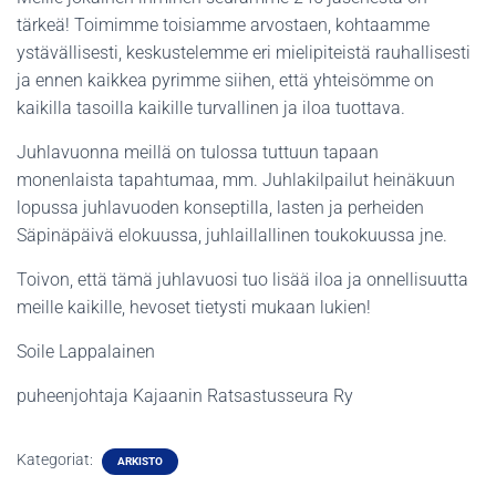
tärkeä! Toimimme toisiamme arvostaen, kohtaamme
ystävällisesti, keskustelemme eri mielipiteistä rauhallisesti
ja ennen kaikkea pyrimme siihen, että yhteisömme on
kaikilla tasoilla kaikille turvallinen ja iloa tuottava.
Juhlavuonna meillä on tulossa tuttuun tapaan
monenlaista tapahtumaa, mm. Juhlakilpailut heinäkuun
lopussa juhlavuoden konseptilla, lasten ja perheiden
Säpinäpäivä elokuussa, juhlaillallinen toukokuussa jne.
Toivon, että tämä juhlavuosi tuo lisää iloa ja onnellisuutta
meille kaikille, hevoset tietysti mukaan lukien!
Soile Lappalainen
puheenjohtaja Kajaanin Ratsastusseura Ry
Kategoriat:
ARKISTO