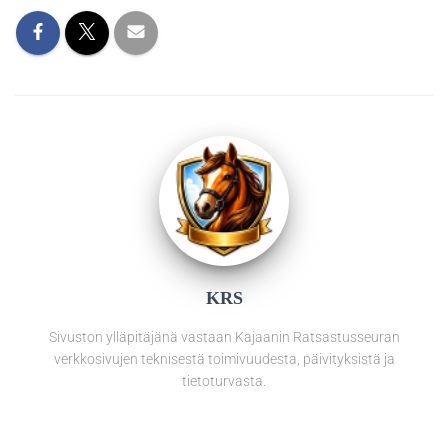
KRS
Sivuston ylläpitäjänä vastaan Kajaanin Ratsastusseuran
verkkosivujen teknisestä toimivuudesta, päivityksistä ja
tietoturvasta.