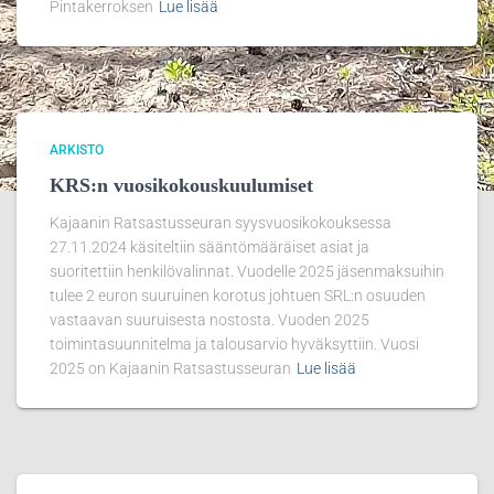
Pintakerroksen
Lue lisää
ARKISTO
KRS:n vuosikokouskuulumiset
Kajaanin Ratsastusseuran syysvuosikokouksessa
27.11.2024 käsiteltiin sääntömääräiset asiat ja
suoritettiin henkilövalinnat. Vuodelle 2025 jäsenmaksuihin
tulee 2 euron suuruinen korotus johtuen SRL:n osuuden
vastaavan suuruisesta nostosta. Vuoden 2025
toimintasuunnitelma ja talousarvio hyväksyttiin. Vuosi
2025 on Kajaanin Ratsastusseuran
Lue lisää