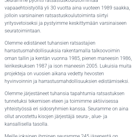
Seuramme pyöritti ratsastuskoulutoimintaa
vapaaehtoistyöllä yli 30 vuotta aina vuoteen 1989 saakka,
jolloin varsinainen ratsastuskoulutoiminta siirtyi
yritysvetoiseksi ja pystyimme keskittymään varsinaiseen
seuratoimintaan.
Olemme edistäneet tuhansien ratsastajien
harrastusmahdollisuuksia rakentamalla talkoovoimin
oman tallin ja kentän vuonna 1985, pienen maneesin 1986,
leirikeskuksen 1987 ja ison maneesin 2005. Lukuisia muita
projekteja on vuosien aikana vedetty hevosten
hyvinvoinnin ja harrastusmahdollisuuksien edistämiseksi.
Olemme järjestäneet tuhansia tapahtumia ratsastuksen
tunnetuksi tekemisen eteen ja toimimme aktiivisessa
yhteistyössä eri sidosryhmien kanssa. Seuramme on aina
ollut arvostettu kisojen järjestäjä seura-, alue- ja
kansallisella tasolla.
Meille jokainen ihminen seuramme 245 jäsenestä on