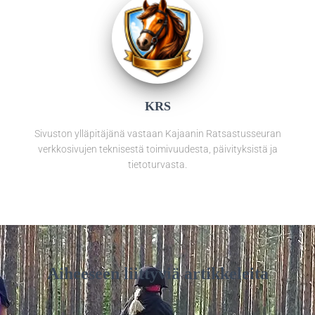
KRS
Sivuston ylläpitäjänä vastaan Kajaanin Ratsastusseuran
verkkosivujen teknisestä toimivuudesta, päivityksistä ja
tietoturvasta.
Aiheeseen liittyviä artikkeleita