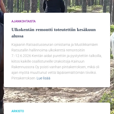
AJANKOHTAISTA
Ulkokentän remontti toteutettiin kesäkuun
alussa
Kajaanin Ratsastusseuran omistama ja Mustikkamäen
Ratsutallin hallinnoima ulkokenttä remontoitiin
7.-12.6.2026 Kentän aidat purettiin ja pystytettiin talkoilla,
kiitos kaikille osallistuneille Urakoitsija Kainuun
Rakennussora Oy poisti vanhan pintakerroksen, mikä oli
ajan myötä muuttunut vettä läpäisemättömän tiiviiksi.
Pintakerroksen
Lue lisää
ARKISTO