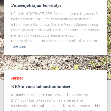
Puheenjohtajan tervehdys
KAJAANIN RATSASTUSSEURA on tehnyt merkityksellistä
työtä vuodesta 1965 lähtien ratsastusharrastuksen
edistämiseksi Kainuussa. Olemme Pohjois-Suomen ainoa
Lasten ja Nuorten sekä Aikuisten Tähtiseura. Tänä vuonna
meillä on 60 v. juhlavuosi! Seuramme pyöritti
ratsastuskoulutoimintaa vapaaehtoistyöllä yli 30 vuotta
Lue lisää
ARKISTO
KRS:n vuosikokouskuulumiset
Kajaanin Ratsastusseuran syysvuosikokouksessa
27.11.2024 käsiteltiin sääntömääräiset asiat ja
suoritettiin henkilövalinnat. Vuodelle 2025 jäsenmaksuihin