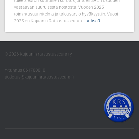
tulee 2 euron suuruinen korotus johtuen SRL:n osuuden
vastaavan suuruisesta nostosta. Vuoden 2025
toimintasuunnitelma ja talousarvio hyväksyttiin. Vuosi
2025 on Kajaanin Ratsastusseuran
Lue lisää
© 2026 Kajaanin ratsastusseura ry
Y-tunnus 0617808−8
tiedotus@kajaaninratsastusseura.fi